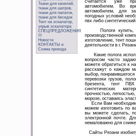
считается уже пра
Ткани для качелей,
автомобилем. Во вр
ткани для шатров,
автомобилем, для за
ткани для палаток,
погодных условий необх
ткани для беседок
пвх либо синтетический 
Тент на эскалатор,
укрыв эскалатора
Пологи купить, ку
СПЕЦПРЕДЛОЖЕНИЯ
производственной компа
!!!
Новости
изготовление, тент по
КОНТАКТЫ и
деятельности в г. Рязани
Схема проезда
Какие полога использ
вопросом часто задаю
можете обратиться к н
расскажут о каждом м
выбор, понравившегося 
перевозки грузов, пол
брезента, тент ПВ
синтетических мате
прочностью, легкостью,
морозе, оставаясь элас
Если Вам необходимы
можем изготовить по в
вы можете сделать, п
электронной почте. Д
немаловажно для сниже
Сайты Рязани изобилу