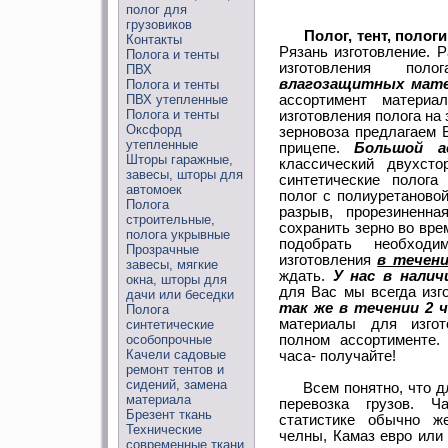
полог для
грузовиков
Полог, тент, пологи
Контакты
Рязань изготовление. 
Полога и тенты
изготовления п
ПВХ
влагозащитных мате
Полога и тенты
ПВХ утепленные
ассортимент матери
Полога и тенты
изготовления полога на
Оксфорд
зерновоза предлагаем 
утепленные
прицепе.
Большой а
Шторы гаражные,
классический двухсто
завесы, шторы для
синтетические полога
автомоек
полог с полиуретановой
Полога
разрыв, прорезиненна
строительные,
сохранить зерно во вре
полога укрывные
подобрать необход
Прозрачные
изготовления
в течени
завесы, мягкие
ждать.
У нас в налич
окна, шторы для
для Вас мы всегда изг
дачи или беседки
так же в течении 2 ч
Полога
материалы для изгот
синтетические
особопрочные
полном ассортименте.
Качели садовые
часа- получайте!
ремонт тентов и
сидений, замена
Всем понятно, что дл
материала
перевозка грузов. 
Брезент ткань
статистике обычно ж
Технические
челны, Камаз евро или 
современные ткани