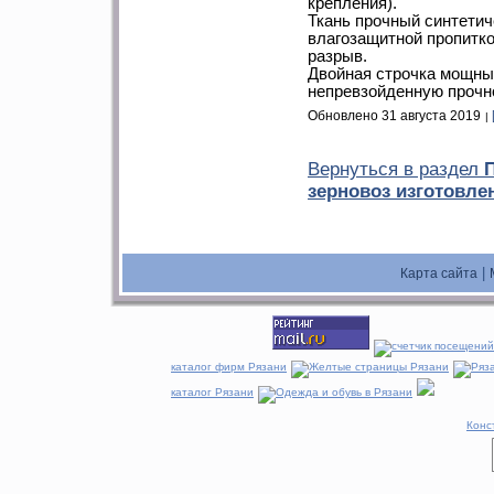
крепления).
Ткань прочный синтетич
влагозащитной пропитко
разрыв.
Двойная строчка мощны
непревзойденную прочно
Обновлено 31 августа 2019
Вернуться в раздел
П
зерновоз изготовлен
|
Карта сайта
каталог фирм Рязани
каталог Рязани
Конс