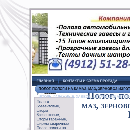
ГЛАВНАЯ
КОНТАКТЫ И СХЕМА ПРОЕЗДА
ПОЛОГ, ПОЛОГИ НА КАМАЗ, МАЗ, ЗЕРНОВОЗ ИЗГО
Главная
Полог, по
ШТОРЫ ГАРАЖНЫЕ, ЗАВЕСЫ, ШТОРЫ ДЛЯ АВТОМ
Полога
маз, зернов
брезентовые,
шторы
брезентовые,
шторы гаражные,
ширмы сварочные
Полог, пологи на