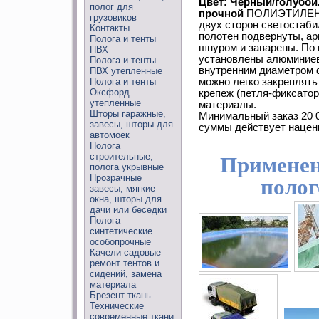
Цвет: Черный/голубой
полог для
прочной
ПОЛИЭТИЛЕНОВ
грузовиков
двух сторон светостаби
Контакты
полотен подвернуты, а
Полога и тенты
шнуром и заварены. По 
ПВХ
установлены алюминиев
Полога и тенты
внутренним диаметром 
ПВХ утепленные
Полога и тенты
можно легко закреплять
Оксфорд
крепеж (петля-фиксатор
утепленные
материалы.
Шторы гаражные,
Минимальный заказ 20 0
завесы, шторы для
суммы действует нацен
автомоек
Полога
строительные,
Применен
полога укрывные
Прозрачные
полог
завесы, мягкие
окна, шторы для
дачи или беседки
Полога
синтетические
особопрочные
Качели садовые
ремонт тентов и
сидений, замена
материала
Брезент ткань
Технические
современные ткани