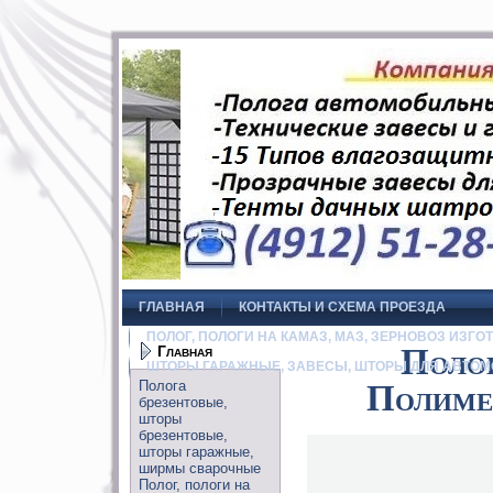
ГЛАВНАЯ
КОНТАКТЫ И СХЕМА ПРОЕЗДА
ПОЛОГ, ПОЛОГИ НА КАМАЗ, МАЗ, ЗЕРНОВОЗ ИЗГО
Главная
Полог
ШТОРЫ ГАРАЖНЫЕ, ЗАВЕСЫ, ШТОРЫ ДЛЯ АВТОМ
Полога
Полиме
брезентовые,
шторы
брезентовые,
шторы гаражные,
ширмы сварочные
Полог, пологи на